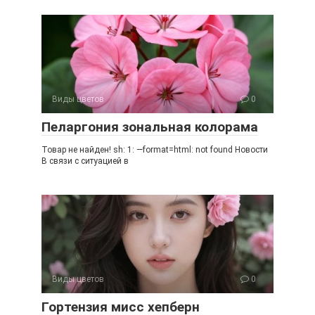
Виды цветов
0
Пеларгония зональная колорама
Товар не найден! sh: 1: —format=html: not found Новости
В связи с ситуацией в
Виды цветов
0
Гортензия мисс хепберн