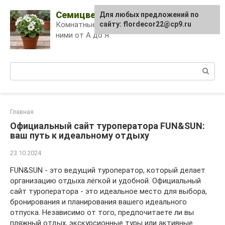
Skip
Семицветик
Для любых предложений по
to
Комнатные растения и уход за
сайту: flordecor22@cp9.ru
content
ними от А до Я
Поиск:
Главная
Официальный сайт туроператора FUN&SUN:
ваш путь к идеальному отдыху
23.10.2024
FUN&SUN - это ведущий туроператор, который делает
организацию отдыха лёгкой и удобной. Официальный
сайт туроператора - это идеальное место для выбора,
бронирования и планирования вашего идеального
отпуска. Независимо от того, предпочитаете ли вы
пляжный отдых, экскурсионные туры или активные