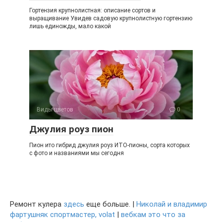
Гортензия крупнолистная: описание сортов и
выращивание Увидев садовую крупнолистную гортензию
лишь единожды, мало какой
Виды цветов
0
Джулия роуз пион
Пион ито гибрид джулия роуз ИТО-пионы, сорта которых
с фото и названиями мы сегодня
Ремонт кулера
здесь
еще больше. |
Николай и владимир
фартушняк спортмастер, volat
|
вебкам это что за