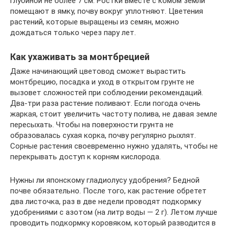
глубиной не более 7 см. Ростки вместе с комом земли
помещают в ямку, почву вокруг уплотняют. Цветения
растений, которые выращены из семян, можно
дождаться только через пару лет.
Как ухаживать за монтбрецией
Даже начинающий цветовод сможет вырастить
монтбрецию, посадка и уход в открытом грунте не
вызовет сложностей при соблюдении рекомендаций.
Два-три раза растение поливают. Если погода очень
жаркая, стоит увеличить частоту полива, не давая земле
пересыхать. Чтобы на поверхности грунта не
образовалась сухая корка, почву регулярно рыхлят.
Сорные растения своевременно нужно удалять, чтобы не
перекрывать доступ к корням кислорода.
Нужны ли японскому гладиолусу удобрения? Бедной
почве обязательно. После того, как растение обретет
два листочка, раз в две недели проводят подкормку
удобрениями с азотом (на литр воды — 2 г). Летом лучше
проводить подкормку коровяком, который разводится в