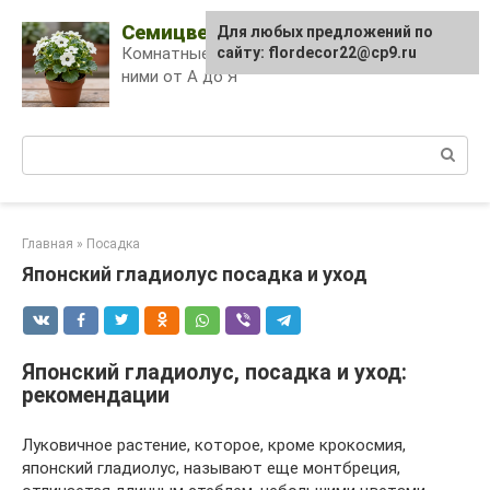
Skip
Семицветик
Для любых предложений по
to
Комнатные растения и уход за
сайту: flordecor22@cp9.ru
content
ними от А до Я
Поиск:
Главная
»
Посадка
Японский гладиолус посадка и уход
Японский гладиолус, посадка и уход:
рекомендации
Луковичное растение, которое, кроме крокосмия,
японский гладиолус, называют еще монтбреция,