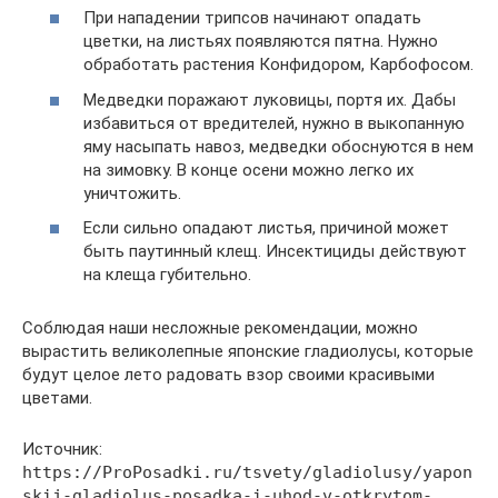
При нападении трипсов начинают опадать
цветки, на листьях появляются пятна. Нужно
обработать растения Конфидором, Карбофосом.
Медведки поражают луковицы, портя их. Дабы
избавиться от вредителей, нужно в выкопанную
яму насыпать навоз, медведки обоснуются в нем
на зимовку. В конце осени можно легко их
уничтожить.
Если сильно опадают листья, причиной может
быть паутинный клещ. Инсектициды действуют
на клеща губительно.
Соблюдая наши несложные рекомендации, можно
вырастить великолепные японские гладиолусы, которые
будут целое лето радовать взор своими красивыми
цветами.
Источник:
https://ProPosadki.ru/tsvety/gladiolusy/yapon
skij-gladiolus-posadka-i-uhod-v-otkrytom-