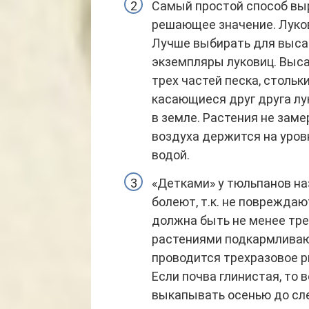
Самый простой способ выр
решающее значение. Луков
Лучше выбирать для выса
экземпляры луковиц. Выса
трех частей песка, стольк
касающиеся друг друга лу
в земле. Растения не заме
воздуха держится на уров
водой.
«Детками» у тюльпанов на
болеют, т.к. не поврежда
должна быть не менее тре
растениями подкармливают
проводится трехразовое р
Если почва глинистая, то 
выкапывать осенью до сл