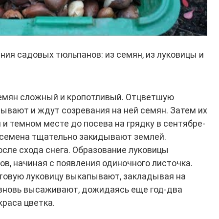
ия садовых тюльпанов: из семян, из луковицы и
емян сложный и кропотливый. Отцветшую
ывают и ждут созревания на ней семян. Затем их
 и темном месте до посева на грядку в сентябре-
 семена тщательно закидывают землей.
сле схода снега. Образование луковицы
ов, начиная с появления одиночного листочка.
отовую луковицу выкапывают, закладывая на
 вновь высаживают, дожидаясь еще год-два
краса цветка.