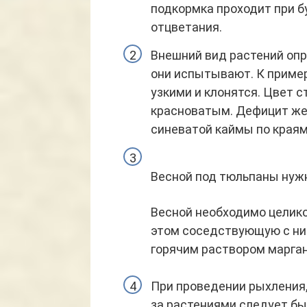
подкормка проходит при б
отцветания.
Внешний вид растений опр
они испытывают. К пример
узкими и клонятся. Цвет с
красноватым. Дефицит же
синеватой каймы по краям
Весной под тюльпаны нуж
Весной необходимо целико
этом соседствующую с ни
горячим раствором марган
При проведении рыхления,
за растениями следует бы