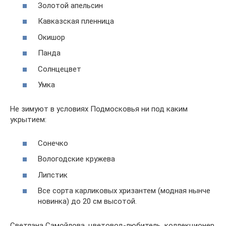
Золотой апельсин
Кавказская пленница
Окишор
Панда
Солнцецвет
Умка
Не зимуют в условиях Подмосковья ни под каким
укрытием:
Сонечко
Вологодские кружева
Липстик
Все сорта карликовых хризантем (модная нынче
новинка) до 20 см высотой.
Светлана Самойлова, цветовод-любитель, коллекционер