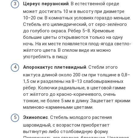
Цереус перуанский
. В естественной среде
может достигать 10 м в высоту при диаметре
10–20 см. В комнатных условиях гораздо меньше.
Стебель его цилиндрический, от серо-зелёного
до голубого окраса. Рёбер 5–8. Кремовые
большие цветы открываются только на одну
ночь. На их месте появляется плод-ягода светло-
жёлтого цвета. В спелом виде их можно
употреблять в пищу.
Апорокактус плетевидный
. Стебли этого
кактуса длиной около 200 см при толщине в 0,8–
1,5 см и разделены на 8–13 слабовыраженных
рёбер. Колючки радиальные, в цветовой гамме
от жёлтого до красно-коричневого, очень
тонкие, не более 5 мм в длину. Зацветает яркими
малиново-карминными цветами.
Эхинопсис
. Стебель молодого растения
шаровидный, с возрастом приобретает
вытянутую либо столбовидную форму.