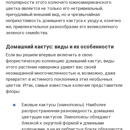
популярности этого колючего южноамериканского
цветка является не только его нетривиальный,
причудливый внешний вид, но и чрезвычайная
неприхотливость домашнего кактуса к уходу и, конечно
же, привлекательное разнообразие его великолепного
зеленого семейства.
Домашний кактус: виды и их особенности
Если вы решили впервые включить в свою
флористическую коллекцию домашний кактус, виды
этого растения наверняка удивят вас своей
неожиданной многочисленностью и, возможно, даже
превратят в истинного поклонника этих необычных
цветов. Итак, самые известные колючие представители
флоры:
Ежовые кактусы (эхинопсисы). Наиболее
распространенная разновидность домашних
цветущих кактусов. Эхинопсисы обладают
близкой к округлой формой и длинными
колючками, а на их ребристых боках образуются