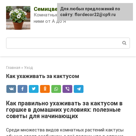
Skip
Семицветик
Для любых предложений по
to
Комнатные растения и уход за
сайту: flordecor22@cp9.ru
content
ними от А до Я
Поиск:
Главная
»
Уход
Как ухаживать за кактусом
Как правильно ухаживать за кактусом в
горшке в домашних условиях: полезные
советы для начинающих
Среди множества видов комнатных растений кактусы