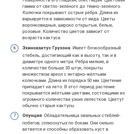
Поверхность его гладкая, блестящая. Цветовая
гамма от светло-зелёного до тёмно-зелёного.
Колючки покрывают острые рёбра. Длина их
варьируется в зависимости от вида. Цветы
воронковидные, широко открытые, белые,
розовые. Количество цветов зависит от
возраста кактуса.
Эхинокактус Грузона
. Имеет бочкообразный
стебель, достигающий как в высоту, так и в
диаметре одного метра. Рёбра мелкие, в
количестве больше 30 штук, покрыты
множеством ареол с янтарно-жёлтыми
колючками. Длина их порядка 50 мм. Цветение
припадает на лето. В этот период растение
покрывается жёлтыми цветами, состоящими из
огромного количества узких лепестков. Цветут
обычно старые кактусы.
Опунция
. Обладательница овальных стеблей-
побегов, сплюснутых по бокам. Они сильно
ветвятся и способны образовать куст в