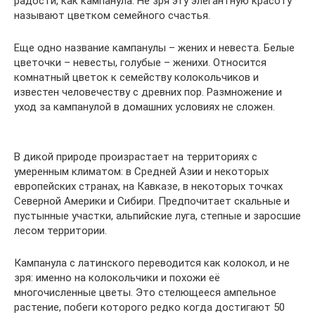
радости, как кампанула. Не зря эту элегантную красоту
называют цветком семейного счастья.
Еще одно название кампанулы – жених и невеста. Белые
цветочки – невесты, голубые – женихи. Относится
комнатный цветок к семейству колокольчиков и
известен человечеству с древних пор. Размножение и
уход за кампанулой в домашних условиях не сложен.
В дикой природе произрастает на территориях с
умеренным климатом: в Средней Азии и некоторых
европейских странах, на Кавказе, в некоторых точках
Северной Америки и Сибири. Предпочитает скальные и
пустынные участки, альпийские луга, степные и заросшие
лесом территории.
Кампанула с латинского переводится как колокол, и не
зря: именно на колокольчики и похожи её
многочисленные цветы. Это стелющееся ампельное
растение, побеги которого редко когда достигают 50