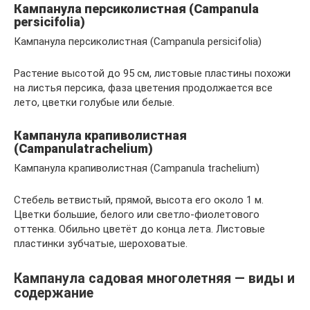
Кампанула
персиколистная
(
Campanula
p
ersicifoli
a)
Кампанула персиколистная (Campanula persicifolia)
Растение высотой до 95 см, листовые пластины похожи
на листья персика, фаза цветения продолжается все
лето, цветки голубые или белые.
Кампанула
крапиволистная
(
Campanula
trachelium
)
Кампанула крапиволистная (Campanula trachelium)
Стебель ветвистый, прямой, высота его около 1 м.
Цветки большие, белого или светло-фиолетового
оттенка. Обильно цветёт до конца лета. Листовые
пластинки зубчатые, шероховатые.
Кампанула садовая многолетняя — виды и
содержание