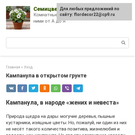
Skip
Семицветик
Для любых предложений по
to
Комнатные растения и уход за
сайту: flordecor22@cp9.ru
content
ними от А до Я
Поиск:
Главная
»
Уход
Кампанула в открытом грунте
Кампанула, в народе «жених и невеста»
Природа щедра на дары: могучие деревья, пышные
кустарники, изящные цветы. Но, пожалуй, ни один из них
не несёт такого количества позитива, жизнелюбия и