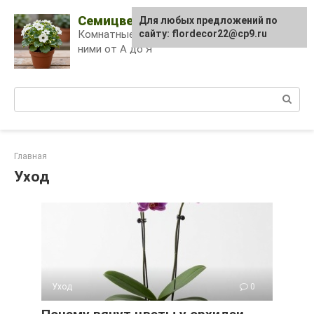
Skip
Семицветик
Для любых предложений по
to
Комнатные растения и уход за
сайту: flordecor22@cp9.ru
content
ними от А до Я
Поиск:
Главная
Уход
Уход
0