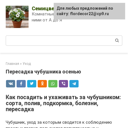
Skip
Семицветик
Для любых предложений по
to
Комнатные растения и уход за
сайту: flordecor22@cp9.ru
content
ними от А до Я
Поиск:
Главная
»
Уход
Пересадка чубушника осенью
Как посадить и ухаживать за чубушником:
сорта, полив, подкормка, болезни,
пересадка
Чубушник, уход за которым сводится к соблюдению