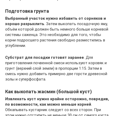
Подготовка грунта
Выбранный участок нужно избавить от сорняков и
хорошо разрыхлить
. Затем выкопать посадочную яму,
объём которой должен быть немного больше корневой
системы саженца. Это необходимо для того, чтобы
корни подросшего растения свободно разместились в
углублении.
Субстрат для посадки готовят заранее
. Для
приготовления почвенной смеси используют коровяк и
грунт (верхний слой земли) в пропорции 1:15. Затем в
смесь нужно добавить примерно две горсти древесной
золы и суперфосфата.
Как выкопать жасмин (большой куст)
Извлекать куст нужно крайне осторожно, повредив,
по возможности, как можно меньше корней
.
Обкапывать кустарник следует со всех сторон. При
этом нужно отступить не меньше 30 см от самого куста