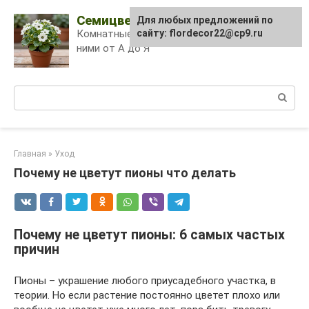
Skip
Семицветик
Для любых предложений по
to
Комнатные растения и уход за
сайту: flordecor22@cp9.ru
content
ними от А до Я
Поиск:
Главная
»
Уход
Почему не цветут пионы что делать
Почему не цветут пионы: 6 самых частых
причин
Пионы – украшение любого приусадебного участка, в
теории. Но если растение постоянно цветет плохо или