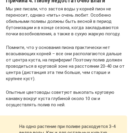
Причина 4. Пиону недостаточно влаги
Мы уже писали, что застоя воды у корней пион не
переносит, однако «пить» очень любит. Особенно
обильными поливы должны быть весной в период
бутонизации и в конце сезона, когда закладываются
почки возобновления, а также в сухую жаркую погоду.
Помните, что у основания пиона практически нет
всасывающих корней – все они располагаются дальше
от центра куста, на периферии! Поэтому полив должен
проводиться в круговой зоне на расстоянии 20-40 см от
центра (дистанция эта тем больше, чем старше и
крупнее куст).
Опытные цветоводы советуют выкопать круговую
канавку вокруг куста глубиной около 10 см и
осуществлять полив по ней.
На одно растение при поливе расходуется 3-4
ведра воды. Как и для остальных культур,