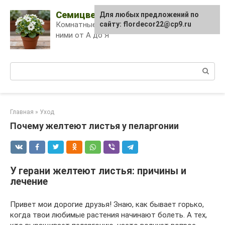
Skip
Семицветик
Для любых предложений по
to
Комнатные растения и уход за
сайту: flordecor22@cp9.ru
content
ними от А до Я
Поиск:
Главная
»
Уход
Почему желтеют листья у пеларгонии
У герани желтеют листья: причины и
лечение
Привет мои дорогие друзья! Знаю, как бывает горько,
когда твои любимые растения начинают болеть. А тех,