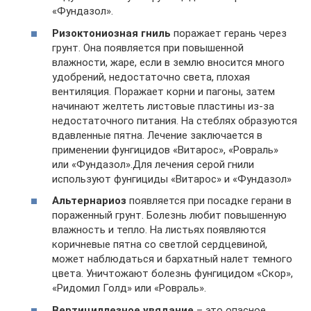
«Фундазол».
Ризоктониозная гниль
поражает герань через
грунт. Она появляется при повышенной
влажности, жаре, если в землю вносится много
удобрений, недостаточно света, плохая
вентиляция. Поражает корни и пагоны, затем
начинают желтеть листовые пластины из-за
недостаточного питания. На стеблях образуются
вдавленные пятна. Лечение заключается в
применении фунгицидов «Витарос», «Ровраль»
или «Фундазол».Для лечения серой гнили
используют фунгициды «Витарос» и «Фундазол»
Альтернариоз
появляется при посадке герани в
пораженный грунт. Болезнь любит повышенную
влажность и тепло. На листьях появляются
коричневые пятна со светлой сердцевиной,
может наблюдаться и бархатный налет темного
цвета. Уничтожают болезнь фунгицидом «Скор»,
«Ридомил Голд» или «Ровраль».
Вертициллезное увядание
– это опасное