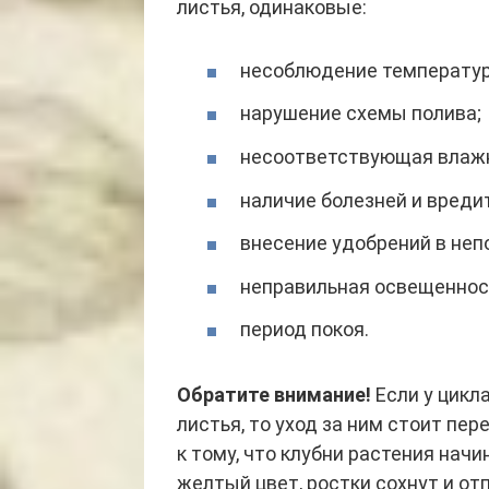
листья, одинаковые:
несоблюдение температур
нарушение схемы полива;
несоответствующая влажн
наличие болезней и вреди
внесение удобрений в неп
неправильная освещеннос
период покоя.
Обратите внимание!
Если у цикл
листья, то уход за ним стоит п
к тому, что клубни растения начи
желтый цвет, ростки сохнут и о