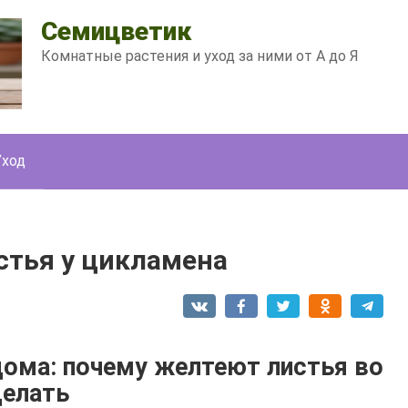
Семицветик
Комнатные растения и уход за ними от А до Я
Уход
стья у цикламена
дома: почему желтеют листья во
делать