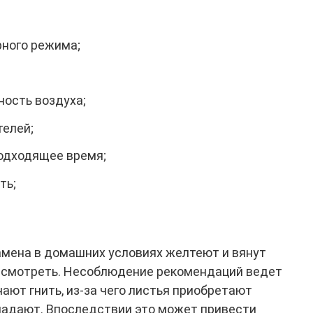
ного режима;
ость воздуха;
телей;
одходящее время;
ть;
амена в домашних условиях желтеют и вянут
ересмотреть. Несоблюдение рекомендаций ведет
нают гнить, из-за чего листья приобретают
тпадают. Впоследствии это может привести