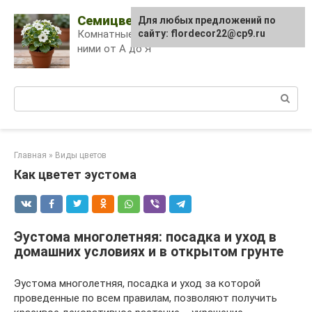
Skip
Семицветик
Для любых предложений по
to
Комнатные растения и уход за
сайту: flordecor22@cp9.ru
content
ними от А до Я
Поиск:
Главная
»
Виды цветов
Как цветет эустома
Эустома многолетняя: посадка и уход в
домашних условиях и в открытом грунте
Эустома многолетняя, посадка и уход за которой
проведенные по всем правилам, позволяют получить