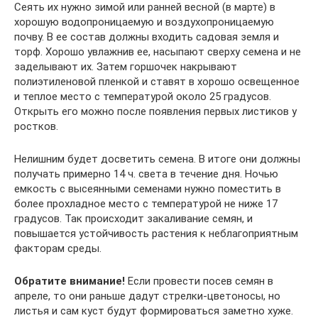
Сеять их нужно зимой или ранней весной (в марте) в
хорошую водопроницаемую и воздухопроницаемую
почву. В ее состав должны входить садовая земля и
торф. Хорошо увлажнив ее, насыпают сверху семена и не
заделывают их. Затем горшочек накрывают
полиэтиленовой пленкой и ставят в хорошо освещенное
и теплое место с температурой около 25 градусов.
Открыть его можно после появления первых листиков у
ростков.
Нелишним будет досветить семена. В итоге они должны
получать примерно 14 ч. света в течение дня. Ночью
емкость с высеянными семенами нужно поместить в
более прохладное место с температурой не ниже 17
градусов. Так происходит закаливание семян, и
повышается устойчивость растения к неблагоприятным
факторам среды.
Обратите внимание!
Если провести посев семян в
апреле, то они раньше дадут стрелки-цветоносы, но
листья и сам куст будут формироваться заметно хуже.