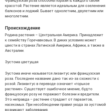
Французская роза способна поразить каждого своей
красотой. Растение является идеальным для озеленения
балконов и лоджий. Бывает однолетним, двулетним или
многолетним.
Происхождение
Родина растения – Центральная Америка. Принадлежит
к семейству Горечавковых. В диких условиях может
цвести в странах Латинской Америки, Африки, а также в
Австралии.
Эустома цветущая
Эустома иначе называется лизантус или французская
роза. Последнее название дано так из-за схожести с
розой. Лизиантус в переводе означает «горькое
растение». Существует ошибочное мнение, будто
французскую розу не поражают болезни и вредители.
Это неправда – растение страдает от паразитов,
насекомых. При несоблюдении правил ухода за эустомой
возникают заболевания.