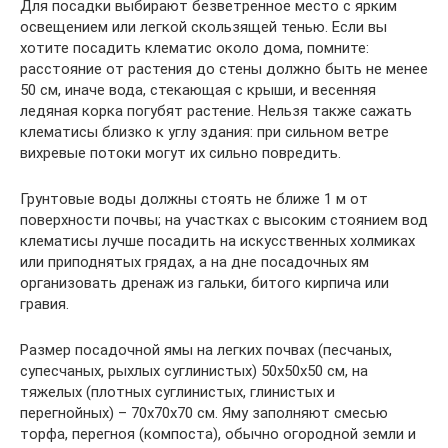
Для посадки выбирают безветренное место с ярким
освещением или легкой скользящей тенью. Если вы
хотите посадить клематис около дома, помните:
расстояние от растения до стены должно быть не менее
50 см, иначе вода, стекающая с крыши, и весенняя
ледяная корка погубят растение. Нельзя также сажать
клематисы близко к углу здания: при сильном ветре
вихревые потоки могут их сильно повредить.
Грунтовые воды должны стоять не ближе 1 м от
поверхности почвы; на участках с высоким стоянием вод
клематисы лучше посадить на искусственных холмиках
или приподнятых грядах, а на дне посадочных ям
организовать дренаж из гальки, битого кирпича или
гравия.
Размер посадочной ямы на легких почвах (песчаных,
супесчаных, рыхлых суглинистых) 50х50х50 см, на
тяжелых (плотных суглинистых, глинистых и
перегнойных) – 70х70х70 см. Яму заполняют смесью
торфа, перегноя (компоста), обычно огородной земли и