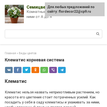
Skip
Семицветик
Для любых предложений по
to
Комнатные растения и уход за
сайту: flordecor22@cp9.ru
content
ними от А до Я
Поиск:
Главная
»
Виды цветов
Клематис корневая система
Клематис
Клематис нельзя назвать неприхотливым растением, но
красота его цветения стоит потраченных усилий. Как
посадить у себя в саду клематисы и ухаживать за ними,