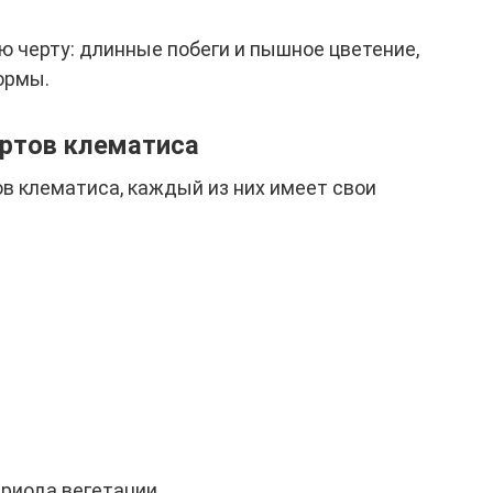
 черту: длинные побеги и пышное цветение,
ормы.
ортов клематиса
ов клематиса, каждый из них имеет свои
ериода вегетации.