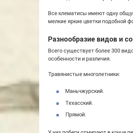
Все клематисы имеют одну общую
мелкие яркие цветки подобной ф
Разнообразие видов и с
Всего существует более 300 вид
особенности и различия.
Травянистые многолетники:
Маньчжурский.
Техасский.
Прямой.
У них побеги отмирают в конце п