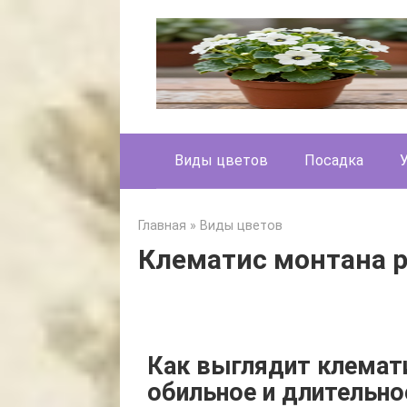
Skip
to
content
Виды цветов
Посадка
Главная
»
Виды цветов
Клематис монтана 
Как выглядит клемати
обильное и длительно