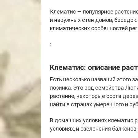
Клематис — популярное растение
и наружных стен домов, беседок.
климатических особенностей рег
:
Клематис: описание рас
Есть несколько названий этого з
лозинка. Это род семейства Лют
растение, некоторые сорта дере
найти в странах умеренного и су
В домашних условиях клематис 
условиях, и озеленения балконов