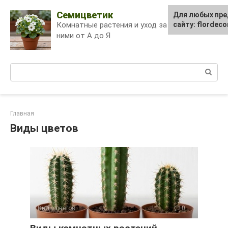
Skip
Семицветик
Для любых пре
to
Комнатные растения и уход за
сайту: flordec
content
ними от А до Я
Поиск:
Главная
Виды цветов
Виды цветов
0