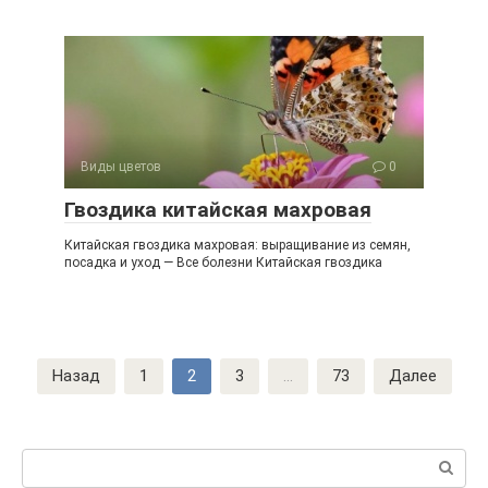
Виды цветов
0
Гвоздика китайская махровая
Китайская гвоздика махровая: выращивание из семян,
посадка и уход — Все болезни Китайская гвоздика
Навигация
Назад
1
2
3
...
73
Далее
по
записям
Поиск: