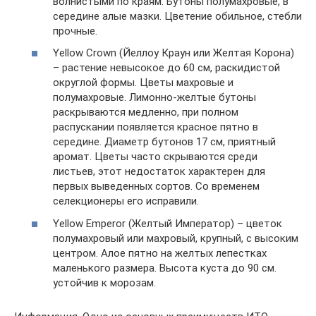
волнистыми по краям. Бутоны полумахровые, в
середине алые мазки. Цветение обильное, стебли
прочные.
Yellow Crown (Йеллоу Краун или Желтая Корона)
– растение невысокое до 60 см, раскидистой
округлой формы. Цветы махровые и
полумахровые. Лимонно-желтые бутоны
раскрываются медленно, при полном
распускании появляется красное пятно в
середине. Диаметр бутонов 17 см, приятный
аромат. Цветы часто скрываются среди
листьев, этот недостаток характерен для
первых выведенных сортов. Со временем
селекционеры его исправили.
Yellow Emperor (Желтый Император) – цветок
полумахровый или махровый, крупный, с высоким
центром. Алое пятно на желтых лепестках
маленького размера. Высота куста до 90 см.
устойчив к морозам.