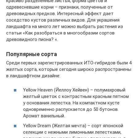
красиво разделенные листья, форма цветов и
одревесневшие корни – признаки, полученные от
древовидных предков. Интересный эффект дает
соседство кустов различных видов. Для украшения
ландшафта на много лет можно выбрать растения из
статьи «Как разобраться в многообразии сортов
древовидного пиона? «.
Популярные сорта
Среди первых зарегистрированных ИТО-гибридов были 4
желтых сорта, которые сегодня широко распространены
в ландшафтном дизайне:
Yellow Heaven (Йеллоу Хейвен) – полумахровый
желтый цветок с контрастным красным пятном
у основания лепестка. На компактном кусте
одновременно распускается до 50 бутонов.
Аромат ванильный.
Yellow Dream (Желтая мечта) – сорт японской
селекции с нежными лимонными лепестками,