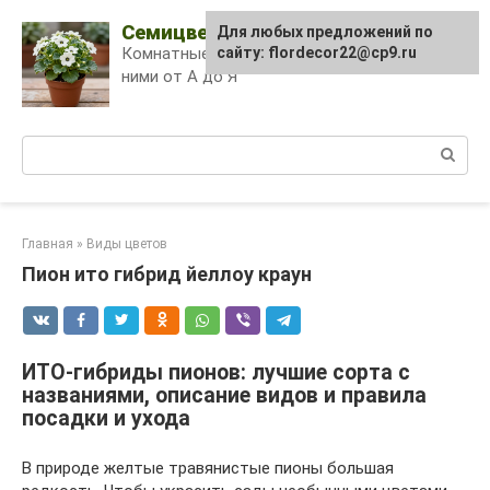
Skip
Семицветик
Для любых предложений по
to
Комнатные растения и уход за
сайту: flordecor22@cp9.ru
content
ними от А до Я
Поиск:
Главная
»
Виды цветов
Пион ито гибрид йеллоу краун
ИТО-гибриды пионов: лучшие сорта с
названиями, описание видов и правила
посадки и ухода
В природе желтые травянистые пионы большая