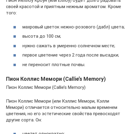
Пион Йеллоу Кроун (или Еллоу) будет долго радовать
своей красотой и приятным нежным ароматом. Кроме
того:
махровый цветок нежно-розового (дабл) цвета;
высота до 100 см;
нужно сажать в умеренно солнечном месте;
первое цветение через 2 года после высадки;
не переносит плотные почвы.
Пион Коллис Мемори (Callie’s Memory)
Пион Коллис Мемори (Callie’s Memory)
Пион Коллис Мемори (или Кэллис Мемори, Кэлли
Мемори) отличается относительно малым временем
цветения, но его эстетические свойства превосходят
другие сорта. Он:
цветет однократно;