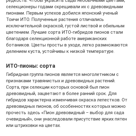
редкость. Чтобы украсить сады необычными цветами,
селекционеры годами скрещивали их с древовидными
пионами. Первым успехов добился японский ученый
Тоичи ИТО. Полученные растения отличались
исключительной окраской, густой листвой и обильным
цветением. Лучшие сорта ИТО-гибридов пионов стали
благодаря селекционной работе американских
ботаников. Цветы просты в уходе, легко размножаются
делением куста, устойчивы к низкой температуре.
ИТО-пионы: сорта
Гибридная группа пионов является многолетником с
признаками травянистых и древовидных растений.
Сорта, при селекции которых основой был пион
древовидный, зацветают в более ранний срок. Для
гибридов характерна изменчивая окраска лепестков. От
древовидных пионов, об особенностях которых можно
прочесть здесь «Пион древовидный – выбор для сада
очевидный», они унаследовали присутствие ярких пятен
или штриховки на цветах.