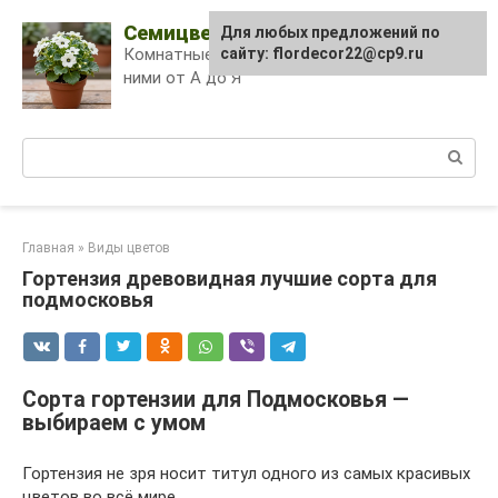
Skip
Семицветик
Для любых предложений по
to
Комнатные растения и уход за
сайту: flordecor22@cp9.ru
content
ними от А до Я
Поиск:
Главная
»
Виды цветов
Гортензия древовидная лучшие сорта для
подмосковья
Сорта гортензии для Подмосковья —
выбираем с умом
Гортензия не зря носит титул одного из самых красивых
цветов во всё мире.